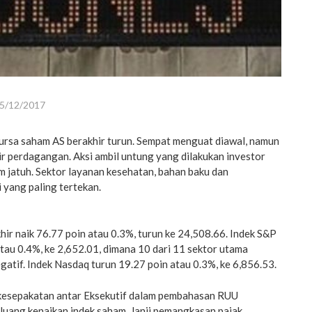
5/12/2017
rsa saham AS berakhir turun. Sempat menguat diawal, namun
ir perdagangan. Aksi ambil untung yang dilakukan investor
 jatuh. Sektor layanan kesehatan, bahan baku dan
 yang paling tertekan.
ir naik 76.77 poin atau 0.3%, turun ke 24,508.66. Indek S&P
tau 0.4%, ke 2,652.01, dimana 10 dari 11 sektor utama
gatif. Indek Nasdaq turun 19.27 poin atau 0.3%, ke 6,856.53.
 kesepakatan antar Eksekutif dalam pembahasan RUU
uang kenaikan indek saham. Janji pemangkasan pajak