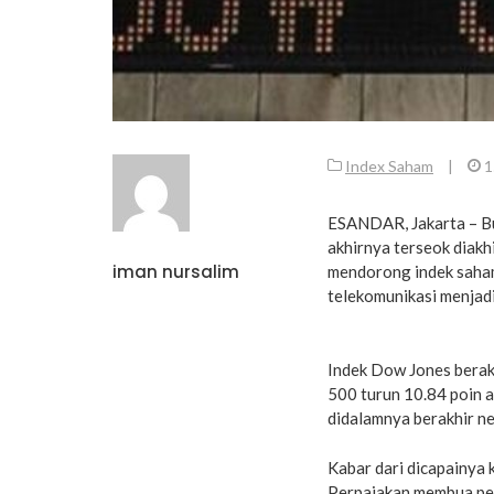
Index Saham
|
1
ESANDAR, Jakarta – Bu
akhirnya terseok diakh
iman nursalim
mendorong indek saham
telekomunikasi menjadi
Indek Dow Jones berakh
500 turun 10.84 poin a
didalamnya berakhir ne
Kabar dari dicapainya
Perpajakan membua pel