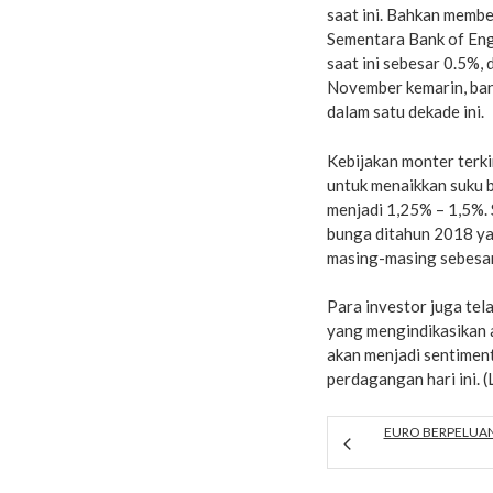
saat ini. Bahkan membe
Sementara Bank of En
saat ini sebesar 0.5%,
November kemarin, ban
dalam satu dekade ini.
Kebijakan monter terki
untuk menaikkan suku b
menjadi 1,25% – 1,5%. 
bunga ditahun 2018 yan
masing-masing sebesa
Para investor juga tel
yang mengindikasikan
akan menjadi sentiment
perdagangan hari ini.
EURO BERPELUA