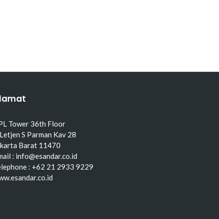
lamat
PL Tower 36th Floor
 Letjen S Parman Kav 28
akarta Barat 11470
ail : info@esandar.co.id
elephone : +62 21 2933 9229
ww.esandar.co.id