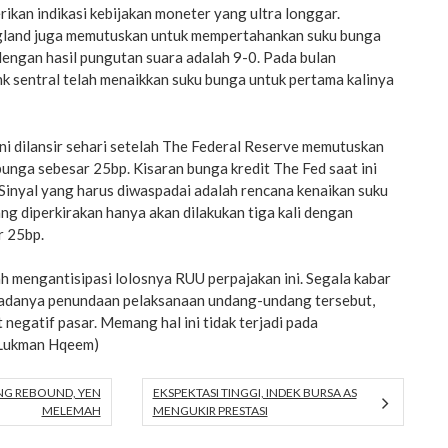
rikan indikasi kebijakan moneter yang ultra longgar.
gland juga memutuskan untuk mempertahankan suku bunga
 dengan hasil pungutan suara adalah 9-0. Pada bulan
k sentral telah menaikkan suku bunga untuk pertama kalinya
ni dilansir sehari setelah The Federal Reserve memutuskan
unga sebesar 25bp. Kisaran bunga kredit The Fed saat ini
Sinyal yang harus diwaspadai adalah rencana kenaikan suku
g diperkirakan hanya akan dilakukan tiga kali dengan
r 25bp.
ah mengantisipasi lolosnya RUU perpajakan ini. Segala kabar
 adanya penundaan pelaksanaan undang-undang tersebut,
 negatif pasar. Memang hal ini tidak terjadi pada
 (Lukman Hqeem)
NG REBOUND, YEN
EKSPEKTASI TINGGI, INDEK BURSA AS
MELEMAH
MENGUKIR PRESTASI