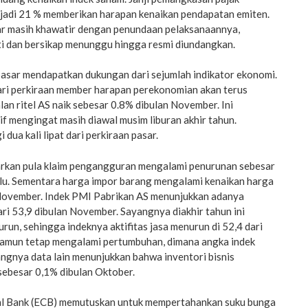
jadi 21 % memberikan harapan kenaikan pendapatan emiten.
r masih khawatir dengan penundaan pelaksanaannya,
ti dan bersikap menunggu hingga resmi diundangkan.
asar mendapatkan dukungan dari sejumlah indikator ekonomi.
dari perkiraan member harapan perekonomian akan terus
an ritel AS naik sebesar 0.8% dibulan November. Ini
if mengingat masih diawal musim liburan akhir tahun.
i dua kali lipat dari perkiraan pasar.
barkan pula klaim pengangguran mengalami penurunan sebesar
lu. Sementara harga impor barang mengalami kenaikan harga
November. Indek PMI Pabrikan AS menunjukkan adanya
ari 53,9 dibulan November. Sayangnya diakhir tahun ini
urun, sehingga indeknya aktifitas jasa menurun di 52,4 dari
namun tetap mengalami pertumbuhan, dimana angka indek
angnya data lain menunjukkan bahwa inventori bisnis
ebesar 0,1% dibulan Oktober.
al Bank (ECB) memutuskan untuk mempertahankan suku bunga