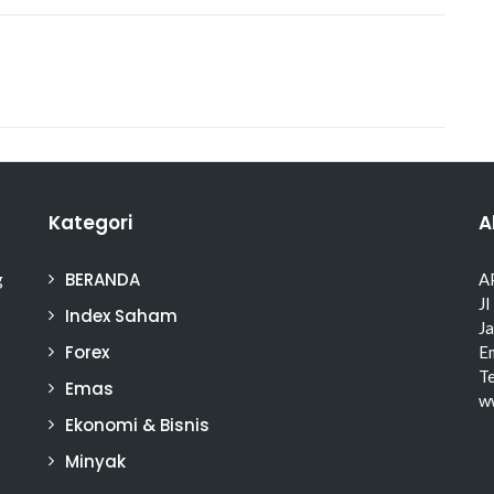
Kategori
A
BERANDA
g
A
Jl
Index Saham
J
Forex
Em
T
Emas
w
Ekonomi & Bisnis
Minyak