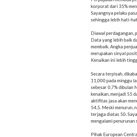
korporat dari 35% men
Sayangnya pelaku pasa
sehingga lebih hati-ha
Diawal perdagangan, p
Data yang lebih baik 
membaik. Angka penjual
merupakan sinyal posit
Kenaikan ini lebih tingg
Secara terpisah, dika
11,000 pada minggu la
sebesar 0,7% dibulan 
kenaikan, menjadi 55 d
aktifitas jasa akan men
54,5. Meski menurun, 
terjaga diatas 50. Say
mengalami penurunan s
Pihak European Centr