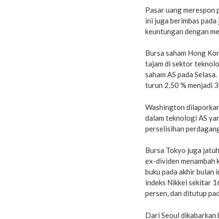
Pasar uang merespon p
ini juga berimbas pad
keuntungan dengan mel
Bursa saham Hong Kong
tajam di sektor teknol
saham AS pada Selasa.
turun 2,50 % menjadi 
Washington dilaporkan
dalam teknologi AS yan
perselisihan perdagan
Bursa Tokyo juga jatuh
ex-dividen menambah k
buku pada akhir bulan 
indeks Nikkei sekitar 1
persen, dan ditutup pa
Dari Seoul dikabarkan