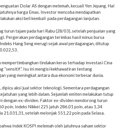
enguatan Dolar AS dengan melemah, kecuali Yen Jepang. Hal
a jatuhnya harga Emas. Investor mencoba mendapatkan
akukan aksi beli kembali pada perdagangan lanjutan.
 turun tajam pada hari Rabu (28/03), setelah penjualan yang
ogi. Pergerakan perdagangan terimbas hasil minus bursa
 Indeks Hang Seng merugi sejak awal perdagangan, ditutup
30.022,53.
 mempertimbangkan tindakan keras terhadap investasi Cina
g “sensitif”. Isu ini mengisi kekhawatiran tentang
gan yang meningkat antara dua ekonomi terbesar dunia.
, dipicu aksi jual sektor teknologi. Sementara perdagangan
ejatuhan yang lebih dalam. Sejumlah emiten melakukan tutup
ini dengan ex-dividen. Faktor ex-dividen mendorong turun
60 poin. Indeks Nikkei 225 jatuh 286,01 poin, atau 1,34
da 21.031,31, setelah melonjak 551,22 poin pada Selasa.
 bahwa Indek KOSPI melemah oleh jatuhnya saham sektor