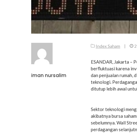
Index Saham
|
2
ESANDAR, Jakarta – Pe
berfluktuasi karena i
iman nursalim
dan penjualan rumah, d
teknologi. Perdagangan
ditutup lebih awal untu
Sektor teknologi meng
akibatnya bursa saham
sebelumnya. Wall Stree
perdagangan selanjutn