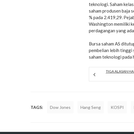
teknologi. Saham kelas
saham produsen baja se
% pada 2.419,29. Peja
Washington memiliki ke
perdagangan yang ada
Bursa saham AS ditutu
pembelian lebih tinggi
saham teknologi pada 
TIGA ALASAN HA
TAGS:
Dow Jones
Hang Seng
KOSPI