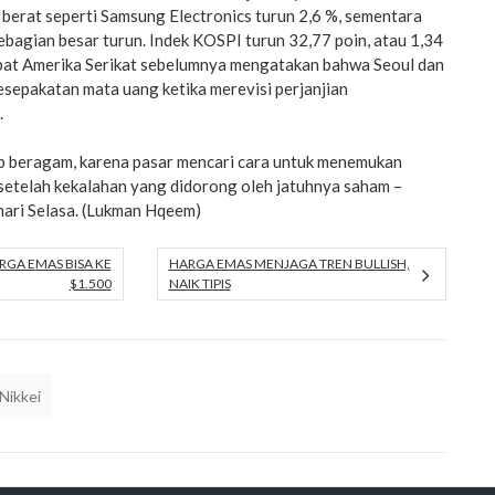
 berat seperti Samsung Electronics turun 2,6 %, sementara
bagian besar turun. Indek KOSPI turun 32,77 poin, atau 1,34
bat Amerika Serikat sebelumnya mengatakan bahwa Seoul dan
sepakatan mata uang ketika merevisi perjanjian
.
p beragam, karena pasar mencari cara untuk menemukan
 setelah kekalahan yang didorong oleh jatuhnya saham –
hari Selasa. (Lukman Hqeem)
RGA EMAS BISA KE
HARGA EMAS MENJAGA TREN BULLISH,
$1.500
NAIK TIPIS
Nikkei