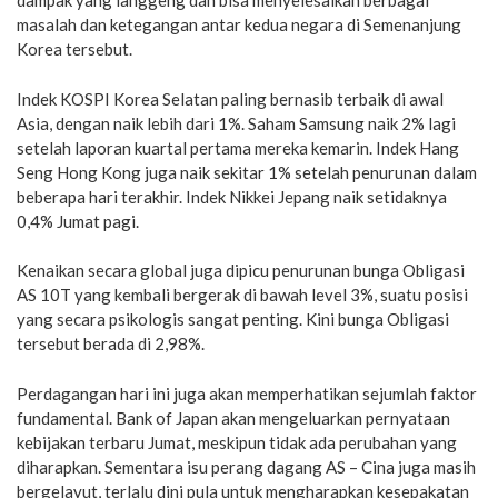
dampak yang langgeng dan bisa menyelesaikan berbagai
masalah dan ketegangan antar kedua negara di Semenanjung
Korea tersebut.
Indek KOSPI Korea Selatan paling bernasib terbaik di awal
Asia, dengan naik lebih dari 1%. Saham Samsung naik 2% lagi
setelah laporan kuartal pertama mereka kemarin. Indek Hang
Seng Hong Kong juga naik sekitar 1% setelah penurunan dalam
beberapa hari terakhir. Indek Nikkei Jepang naik setidaknya
0,4% Jumat pagi.
Kenaikan secara global juga dipicu penurunan bunga Obligasi
AS 10T yang kembali bergerak di bawah level 3%, suatu posisi
yang secara psikologis sangat penting. Kini bunga Obligasi
tersebut berada di 2,98%.
Perdagangan hari ini juga akan memperhatikan sejumlah faktor
fundamental. Bank of Japan akan mengeluarkan pernyataan
kebijakan terbaru Jumat, meskipun tidak ada perubahan yang
diharapkan. Sementara isu perang dagang AS – Cina juga masih
bergelayut, terlalu dini pula untuk mengharapkan kesepakatan