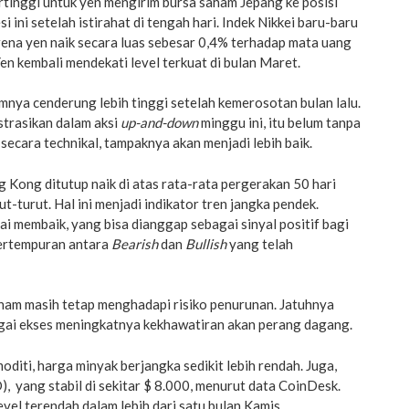
tertinggi untuk yen mengirim bursa saham Jepang ke posisi
i ini setelah istirahat di tengah hari. Indek Nikkei baru-baru
arena yen naik secara luas sebesar 0,4% terhadap mata uang
Yen kembali mendekati level terkuat di bulan Maret.
nya cenderung lebih tinggi setelah kemerosotan bulan lalu.
ustrasikan dalam aksi
up-and-down
minggu ini, itu belum tanpa
ecara technikal, tampaknya akan menjadi lebih baik.
 Kong ditutup naik di atas rata-rata pergerakan 50 hari
ut-turut. Hal ini menjadi indikator tren jangka pendek.
 membaik, yang bisa dianggap sebagai sinyal positif bagi
ertempuran antara
Bearish
dan
Bullish
yang telah
aham masih tetap menghadapi risiko penurunan. Jatuhnya
bagai ekses meningkatnya kekhawatiran akan perang dagang.
iti, harga minyak berjangka sedikit lebih rendah. Juga,
, yang stabil di sekitar $ 8.000, menurut data CoinDesk.
level terendah dalam lebih dari satu bulan Kamis.