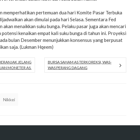
n memperhatikan pertemuan dua hari Komite Pasar Terbuka
ijadwalkan akan dimulai pada hari Selasa. Sementara Fed
an akan menaikkan suku bunga. Pelaku pasar juga akan mencari
 potensi kenaikan empat kali suku bunga di tahun ini. Proyeksi
pada bulan Desember menunjukkan konsensus yang berpusat
naikan saja. (Lukman Hqeem)
 BERANJAK JELANG
BURSA SAHAM AS TERKOREKSI, WAS-
AN MONETER AS.
WAS PERANG DAGANG
Nikkei