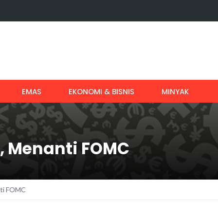
EMAS
EKONOMI & BISNIS
MINYAK
n, Menanti FOMC
nti FOMC