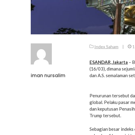
Index Saham
|
1
ESANDAR, Jakarta
– B
(16/03), dimana sejuml
iman nursalim
dan A.S. semalaman se
Penurunan tersebut da
global. Pelaku pasar m
dan keputusan Penasih
Trump tersebut.
Sebagian besar indeks 