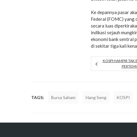
Ke depannya pasar aka
Federal (FOMC) yang d
secara luas diperkirak
indikasi sejauh mungkin
ekonomi bank sentral 
di sekitar tiga kali ke
KOSPI HAMPIR TAK
PERTEMU
TAGS:
Bursa Saham
Hang Seng
KOSPI