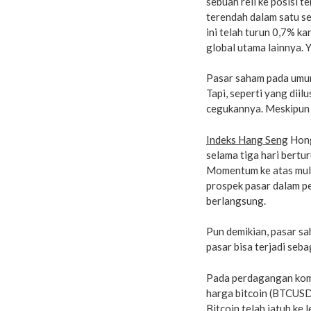
sebuah reli ke posisi 
terendah dalam satu ses
ini telah turun 0,7% k
global utama lainnya. 
Pasar saham pada umum
Tapi, seperti yang diil
cegukannya. Meskipun s
Indeks Hang Seng
Hong
selama tiga hari bertur
Momentum ke atas mulai
prospek pasar dalam p
berlangsung.
Pun demikian, pasar s
pasar bisa terjadi se
Pada perdagangan komod
harga bitcoin (BTCUSD)
Bitcoin telah jatuh ke 