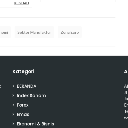
KEMBALI
onomi
Sektor Manufaktur
Zona Euro
Kategori
A
BERANDA
g
A
Jl
Index Saham
J
Forex
Em
T
Emas
w
Ekonomi & Bisnis