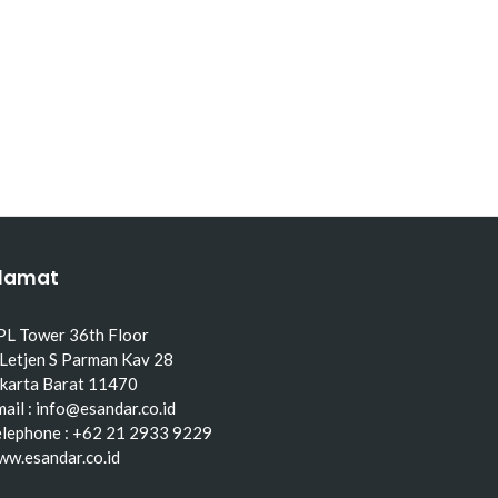
lamat
PL Tower 36th Floor
 Letjen S Parman Kav 28
akarta Barat 11470
ail : info@esandar.co.id
elephone : +62 21 2933 9229
ww.esandar.co.id