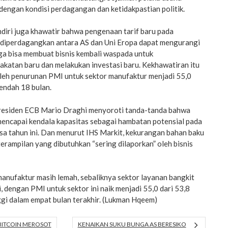
engan kondisi perdagangan dan ketidakpastian politik.
diri juga khawatir bahwa pengenaan tarif baru pada
diperdagangkan antara AS dan Uni Eropa dapat mengurangi
uga bisa membuat bisnis kembali waspada untuk
katan baru dan melakukan investasi baru. Kekhawatiran itu
oleh penurunan PMI untuk sektor manufaktur menjadi 55,0
rendah 18 bulan.
Presiden ECB Mario Draghi menyoroti tanda-tanda bahwa
mencapai kendala kapasitas sebagai hambatan potensial pada
sa tahun ini. Dan menurut IHS Markit, kekurangan bahan baku
erampilan yang dibutuhkan “sering dilaporkan” oleh bisnis
manufaktur masih lemah, sebaliknya sektor layanan bangkit
, dengan PMI untuk sektor ini naik menjadi 55,0 dari 53,8
ggi dalam empat bulan terakhir. (Lukman Hqeem)
 BITCOIN MEROSOT
KENAIKAN SUKU BUNGA AS BERESIKO