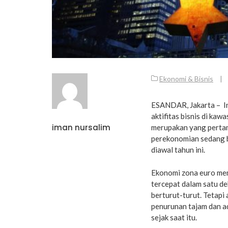
Ekonomi & Bisnis
|
ESANDAR, Jakarta – In
aktifitas bisnis di kaw
iman nursalim
merupakan yang pertama
perekonomian sedang b
diawal tahun ini.
Ekonomi zona euro mem
tercepat dalam satu d
berturut-turut. Tetapi
penurunan tajam dan a
sejak saat itu.