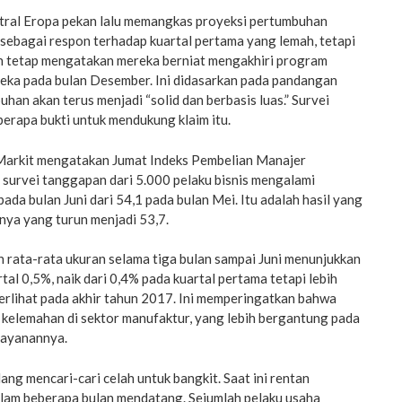
ral Eropa pekan lalu memangkas proyeksi pertumbuhan
 sebagai respon terhadap kuartal pertama yang lemah, tetapi
n tetap mengatakan mereka berniat mengakhiri program
reka pada bulan Desember. Ini didasarkan pada pandangan
an akan terus menjadi “solid dan berbasis luas.” Survei
erapa bukti untuk mendukung klaim itu.
Markit mengatakan Jumat Indeks Pembelian Manajer
survei tanggapan dari 5.000 pelaku bisnis mengalami
ada bulan Juni dari 54,1 pada bulan Mei. Itu adalah hasil yang
mnya yang turun menjadi 53,7.
 rata-rata ukuran selama tiga bulan sampai Juni menunjukkan
al 0,5%, naik dari 0,4% pada kuartal pertama tetapi lebih
erlihat pada akhir tahun 2017. Ini memperingatkan bahwa
 kelemahan di sektor manufaktur, yang lebih bergantung pada
layanannya.
ng mencari-cari celah untuk bangkit. Saat ini rentan
lam beberapa bulan mendatang. Sejumlah pelaku usaha