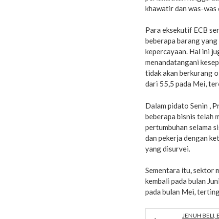
khawatir dan was-was d
Para eksekutif ECB sen
beberapa barang yang 
kepercayaan. Hal ini j
menandatangani kesepa
tidak akan berkurang 
dari 55,5 pada Mei, te
Dalam pidato Senin , 
beberapa bisnis telah 
pertumbuhan selama si
dan pekerja dengan ket
yang disurvei.
Sementara itu, sektor 
kembali pada bulan Juni
pada bulan Mei, tertin
JENUH BELI,