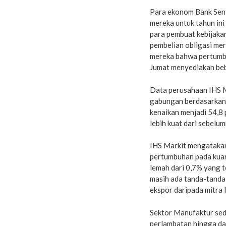
Para ekonom Bank Sent
mereka untuk tahun ini
para pembuat kebijaka
pembelian obligasi me
mereka bahwa pertumbuh
Jumat menyediakan beb
Data perusahaan IHS 
gabungan berdasarkan 
kenaikan menjadi 54,8 p
lebih kuat dari sebelu
IHS Markit mengatakan
pertumbuhan pada kuart
lemah dari 0,7% yang t
masih ada tanda-tanda
ekspor daripada mitra 
Sektor Manufaktur seda
perlambatan hingga da