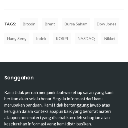
TAGS:
Bitcoin
Brent
Bursa Saham
Dow Jones
Hang Seng
Indek
KOSPI
NASDAQ
Nikkei
Sanggahan
Kami tidak pernah menjamin bahwa setiap saran yang kami
berikan akan selalu benar. Segala informasi dari kami
merupakan panduan. Kami tidak bertanggung jawab atas
kerugian dalam konteks apapun baik yang bersifat materi
ataupun non materi yang disebabkan oleh sebagian atau
keseluruhan informasi yang kami distribusikan.