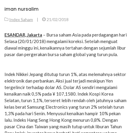
iman nursalim
Index Saham
|
21/02/2018
ESANDAR, Jakarta
– Bursa saham Asia pada perdagangan hari
Selasa (20/01/2018) mengalami koreksi. Setelah menguat
diawal minggu ini, kenaikannya tertahan dengan sejumlah libur
pasar dan pergerakan bursa saham global yang turun pula.
Indek Nikkei Jepang ditutup turun 1%, atas melemahnya sektor
elektronik dan perbankan. Aksi jual terjadi meskipun Yen
tergelincir terhadap dolar AS. Dolar AS sendiri mengalami
kenaikan naik 0,5% pada ¥ 107,1580. Indek Kospi Korea
Selatan, turun 1,1%, terseret lebih rendah oleh jatuhnya saham
kelas berat Samsung Electronics yang turun 2% setelah turun
1,3% pada hari Senin. Menyusul kenaikan hampir 10% pekan
lalu. Indeks Hang Seng Hong Kong menurun 0,8%. Dengan
pasar Cina dan Taiwan yang masih tutup untuk liburan Tahun
Baru Imlek, investor harus berhati-hati sementara volume