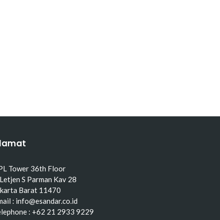
lamat
PL Tower 36th Floor
 Letjen S Parman Kav 28
akarta Barat 11470
ail : info@esandar.co.id
elephone : +62 21 2933 9229