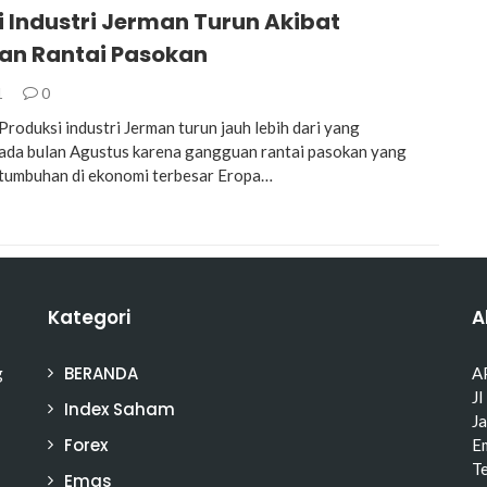
i Industri Jerman Turun Akibat
n Rantai Pasokan
1
0
oduksi industri Jerman turun jauh lebih dari yang
ada bulan Agustus karena gangguan rantai pasokan yang
tumbuhan di ekonomi terbesar Eropa…
Kategori
A
BERANDA
g
A
Jl
Index Saham
J
Forex
Em
T
Emas