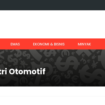
EMAS
EKONOMI & BISNIS
MINYAK
tri Otomotif