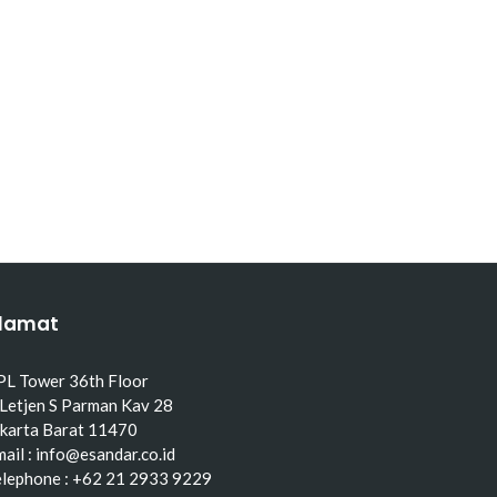
lamat
PL Tower 36th Floor
 Letjen S Parman Kav 28
akarta Barat 11470
ail : info@esandar.co.id
elephone : +62 21 2933 9229