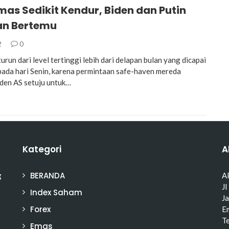
as Sedikit Kendur, Biden dan Putin
an Bertemu
2
0
run dari level tertinggi lebih dari delapan bulan yang dicapai
ada hari Senin, karena permintaan safe-haven mereda
iden AS setuju untuk…
Kategori
A
BERANDA
g
A
Jl
Index Saham
J
Forex
Em
T
Emas