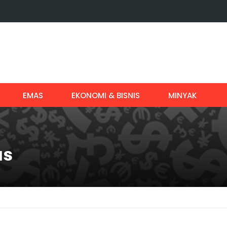
EMAS
EKONOMI & BISNIS
MINYAK
us