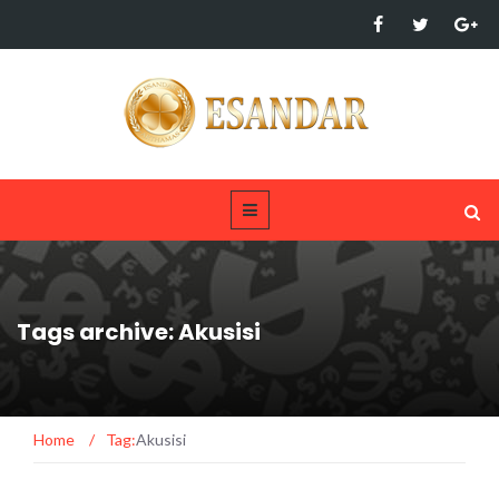
Tags archive: Akusisi
Home
/
Tag:
Akusisi