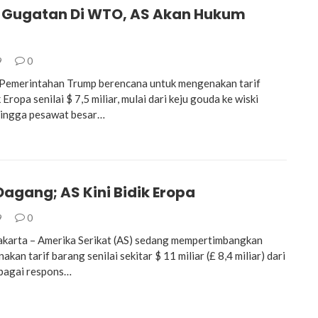
Gugatan Di WTO, AS Akan Hukum
9
0
emerintahan Trump berencana untuk mengenakan tarif
Eropa senilai $ 7,5 miliar, mulai dari keju gouda ke wiski
hingga pesawat besar…
agang; AS Kini Bidik Eropa
9
0
karta – Amerika Serikat (AS) sedang mempertimbangkan
kan tarif barang senilai sekitar $ 11 miliar (£ 8,4 miliar) dari
ebagai respons…