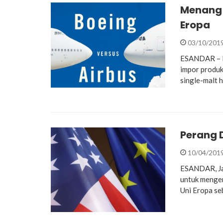
Menang 
Eropa
03/10/201
ESANDAR – P
impor produk 
single-malt 
Perang D
10/04/201
ESANDAR, Ja
untuk mengena
Uni Eropa s