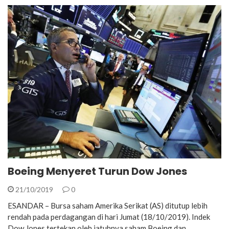
Boeing Menyeret Turun Dow Jones
21/10/2019
0
ESANDAR – Bursa saham Amerika Serikat (AS) ditutup lebih
rendah pada perdagangan di hari Jumat (18/10/2019). Indek
Dow Jones tertekan oleh jatuhnya saham Boeing dan…