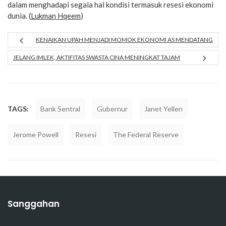
dalam menghadapi segala hal kondisi termasuk resesi ekonomi
dunia. (
Lukman Hqeem
)
KENAIKAN UPAH MENJADI MOMOK EKONOMI AS MENDATANG
JELANG IMLEK, AKTIFITAS SWASTA CINA MENINGKAT TAJAM
TAGS:
Bank Sentral
Gubernur
Janet Yellen
Jerome Powell
Resesi
The Federal Reserve
Sanggahan