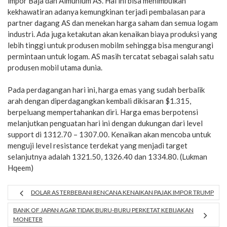
impor Baja dan Almunium AS. Hal ini bisa menimbulkan
kekhawatiran adanya kemungkinan terjadi pembalasan para
partner dagang AS dan menekan harga saham dan semua logam
industri. Ada juga ketakutan akan kenaikan biaya produksi yang
lebih tinggi untuk produsen mobilm sehingga bisa mengurangi
permintaan untuk logam. AS masih tercatat sebagai salah satu
produsen mobil utama dunia.
Pada perdagangan hari ini, harga emas yang sudah berbalik
arah dengan diperdagangkan kembali dikisaran $1.315,
berpeluang mempertahankan diri. Harga emas berpotensi
melanjutkan penguatan hari ini dengan dukungan dari level
support di 1312.70 – 1307.00. Kenaikan akan mencoba untuk
menguji level resistance terdekat yang menjadi target
selanjutnya adalah 1321.50, 1326.40 dan 1334.80. (Lukman
Hqeem)
DOLAR AS TERBEBANI RENCANA KENAIKAN PAJAK IMPOR TRUMP
BANK OF JAPAN AGAR TIDAK BURU-BURU PERKETAT KEBIJAKAN
MONETER