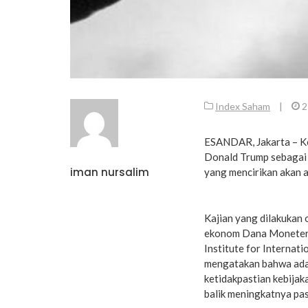
Index Saham
|
2
ESANDAR, Jakarta – Ke
Donald Trump sebagai P
iman nursalim
yang mencirikan akan 
Kajian yang dilakukan 
ekonom Dana Moneter I
Institute for Internat
mengatakan bahwa ada
ketidakpastian kebijak
balik meningkatnya pas