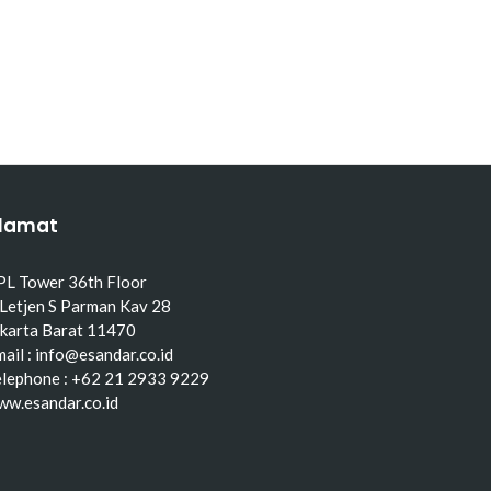
lamat
PL Tower 36th Floor
 Letjen S Parman Kav 28
akarta Barat 11470
ail : info@esandar.co.id
elephone : +62 21 2933 9229
ww.esandar.co.id