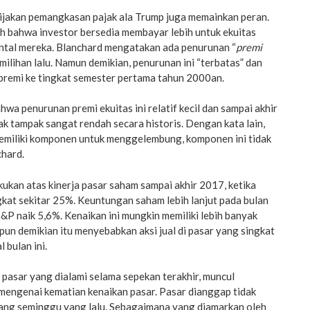
ebijakan pemangkasan pajak ala Trump juga memainkan peran.
ah bahwa investor bersedia membayar lebih untuk ekuitas
ental mereka. Blanchard mengatakan ada penurunan “
premi
emilihan lalu. Namun demikian, penurunan ini “terbatas” dan
remi ke tingkat semester pertama tahun 2000an.
wa penurunan premi ekuitas ini relatif kecil dan sampai akhir
ak tampak sangat rendah secara historis. Dengan kata lain,
 memiliki komponen untuk menggelembung, komponen ini tidak
chard.
kukan atas kinerja pasar saham sampai akhir 2017, ketika
kat sekitar 25%. Keuntungan saham lebih lanjut pada bulan
 S&P naik 5,6%. Kenaikan ini mungkin memiliki lebih banyak
n demikian itu menyebabkan aksi jual di pasar yang singkat
 bulan ini.
i pasar yang dialami selama sepekan terakhir, muncul
mengenai kematian kenaikan pasar. Pasar dianggap tidak
ang seminggu yang lalu. Sebagaimana yang diamarkan oleh