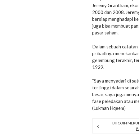
Jeremy Grantham, ekon
2000 dan 2008. Jeremy
bersiap menghadapi kem
juga bisa membuat pa
pasar saham.
Dalam sebuah catatan
pribadinya menekankan 
gelembung terakhir, te
1929.
“Saya menyadari di sat
tertinggi dalam sejarah
besar, saya juga meny
fase peledakan atau me
(Lukman Hqeem)
BITCOIN MERU
B