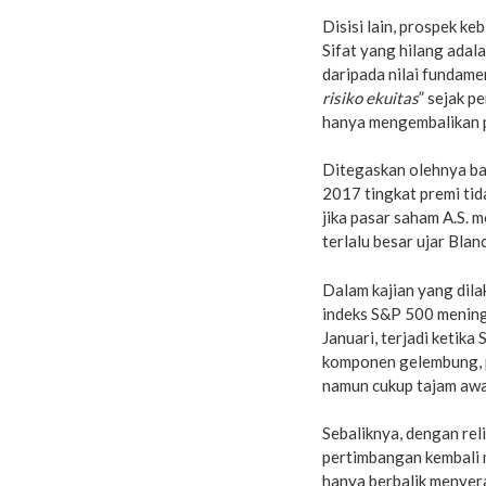
Disisi lain, prospek k
Sifat yang hilang adal
daripada nilai fundam
risiko ekuitas
” sejak p
hanya mengembalikan p
Ditegaskan olehnya bah
2017 tingkat premi tid
jika pasar saham A.S.
terlalu besar ujar Blan
Dalam kajian yang dila
indeks S&P 500 mening
Januari, terjadi ketika
komponen gelembung, pu
namun cukup tajam awal
Sebaliknya, dengan rel
pertimbangan kembali 
hanya berbalik menyer