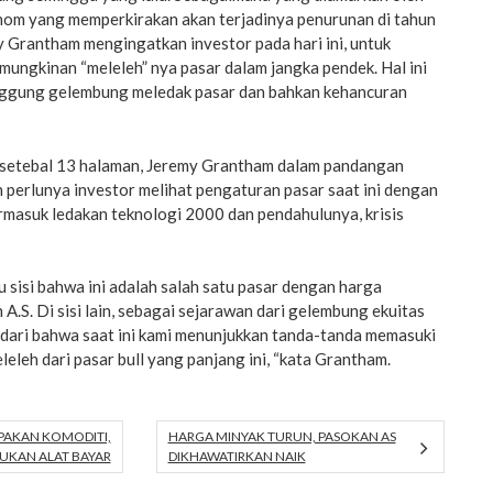
om yang memperkirakan akan terjadinya penurunan di tahun
 Grantham mengingatkan investor pada hari ini, untuk
ungkinan “meleleh” nya pasar dalam jangka pendek. Hal ini
nggung gelembung meledak pasar dan bahkan kehancuran
 setebal 13 halaman, Jeremy Grantham dalam pandangan
perlunya investor melihat pengaturan pasar saat ini dengan
rmasuk ledakan teknologi 2000 dan pendahulunya, krisis
u sisi bahwa ini adalah salah satu pasar dengan harga
 A.S. Di sisi lain, sebagai sejarawan dari gelembung ekuitas
adari bahwa saat ini kami menunjukkan tanda-tanda memasuki
leleh dari pasar bull yang panjang ini, “kata Grantham.
PAKAN KOMODITI,
HARGA MINYAK TURUN, PASOKAN AS
UKAN ALAT BAYAR
DIKHAWATIRKAN NAIK