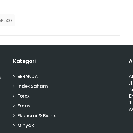
&P 500
Kategori
A
BERANDA
g
A
Jl
Index Saham
J
Forex
Em
T
Emas
w
Ekonomi & Bisnis
Minyak