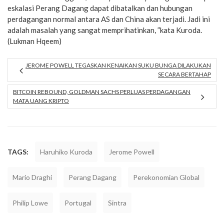
eskalasi Perang Dagang dapat dibatalkan dan hubungan
perdagangan normal antara AS dan China akan terjadi. Jadi ini
adalah masalah yang sangat memprihatinkan, ”kata Kuroda.
(Lukman Hqeem)
JEROME POWELL TEGASKAN KENAIKAN SUKU BUNGA DILAKUKAN
SECARA BERTAHAP
BITCOIN REBOUND, GOLDMAN SACHS PERLUAS PERDAGANGAN
MATA UANG KRIPTO
TAGS:
Haruhiko Kuroda
Jerome Powell
Mario Draghi
Perang Dagang
Perekonomian Global
Philip Lowe
Portugal
Sintra