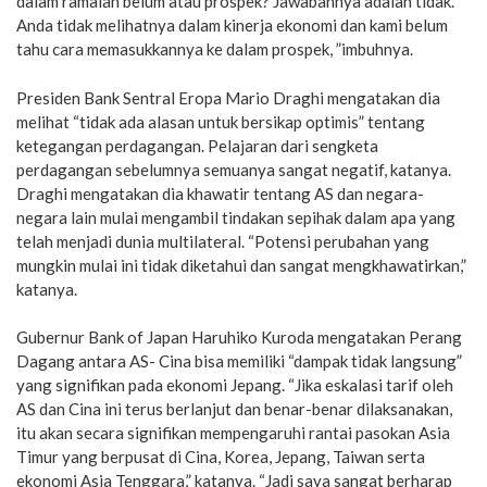
dalam ramalan belum atau prospek? Jawabannya adalah tidak.
Anda tidak melihatnya dalam kinerja ekonomi dan kami belum
tahu cara memasukkannya ke dalam prospek, ”imbuhnya.
Presiden Bank Sentral Eropa Mario Draghi mengatakan dia
melihat “tidak ada alasan untuk bersikap optimis” tentang
ketegangan perdagangan. Pelajaran dari sengketa
perdagangan sebelumnya semuanya sangat negatif, katanya.
Draghi mengatakan dia khawatir tentang AS dan negara-
negara lain mulai mengambil tindakan sepihak dalam apa yang
telah menjadi dunia multilateral. “Potensi perubahan yang
mungkin mulai ini tidak diketahui dan sangat mengkhawatirkan,”
katanya.
Gubernur Bank of Japan Haruhiko Kuroda mengatakan Perang
Dagang antara AS- Cina bisa memiliki “dampak tidak langsung”
yang signifikan pada ekonomi Jepang. “Jika eskalasi tarif oleh
AS dan Cina ini terus berlanjut dan benar-benar dilaksanakan,
itu akan secara signifikan mempengaruhi rantai pasokan Asia
Timur yang berpusat di Cina, Korea, Jepang, Taiwan serta
ekonomi Asia Tenggara,” katanya. “Jadi saya sangat berharap