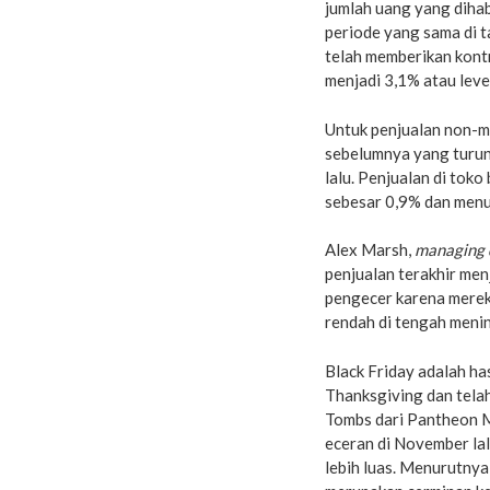
jumlah uang yang diha
periode yang sama di 
telah memberikan kontri
menjadi 3,1% atau leve
Untuk penjualan non-ma
sebelumnya yang turun,
lalu. Penjualan di tok
sebesar 0,9% dan menur
Alex Marsh,
managing 
penjualan terakhir menj
pengecer karena mere
rendah di tengah menin
Black Friday adalah has
Thanksgiving dan telah
Tombs dari Pantheon 
eceran di November lal
lebih luas. Menurutnya