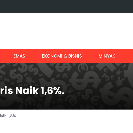
EMAS
EKONOMI & BISNIS
MINYAK
ris Naik 1,6%.
Naik 1,6%.