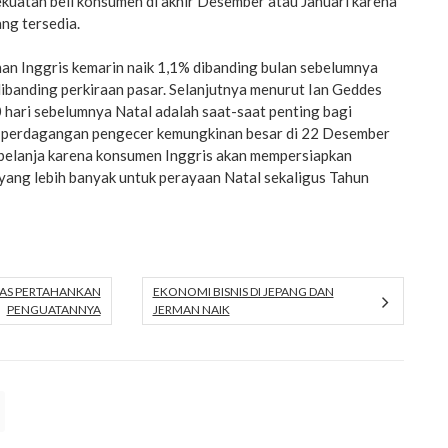
kuatan beli konsumen di akhir Desember atau Januari karena
ng tersedia.
nan Inggris kemarin naik 1,1% dibanding bulan sebelumnya
dibanding perkiraan pasar. Selanjutnya menurut Ian Geddes
 hari sebelumnya Natal adalah saat-saat penting bagi
 perdagangan pengecer kemungkinan besar di 22 Desember
belanja karena konsumen Inggris akan mempersiapkan
ang lebih banyak untuk perayaan Natal sekaligus Tahun
 AS PERTAHANKAN
EKONOMI BISNIS DI JEPANG DAN
PENGUATANNYA
JERMAN NAIK