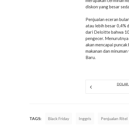
merupakan cerminan ke
diskon yang besar seda
Penjualan eceran bula
atau lebih besar 0,4% 
dari Deloitte bahwa 10
pengecer. Menurutnya
akan mencapai puncak 
makanan dan minuman y
Baru.
DOLAR
TAGS:
Black Friday
Inggris
Penjualan Ritel