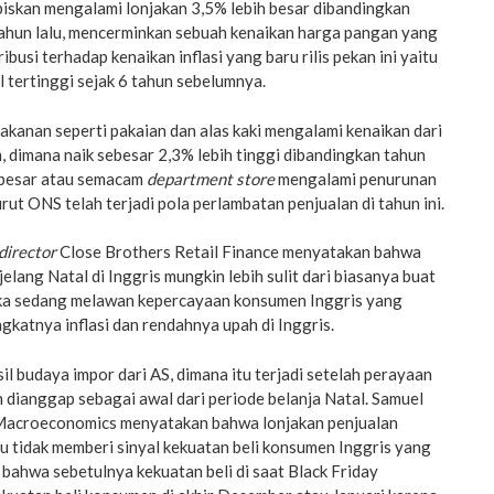
biskan mengalami lonjakan 3,5% lebih besar dibandingkan
tahun lalu, mencerminkan sebuah kenaikan harga pangan yang
busi terhadap kenaikan inflasi yang baru rilis pekan ini yaitu
l tertinggi sejak 6 tahun sebelumnya.
kanan seperti pakaian dan alas kaki mengalami kenaikan dari
 dimana naik sebesar 2,3% lebih tinggi dibandingkan tahun
o besar atau semacam
department store
mengalami penurunan
ut ONS telah terjadi pola perlambatan penjualan di tahun ini.
director
Close Brothers Retail Finance menyatakan bahwa
elang Natal di Inggris mungkin lebih sulit dari biasanya buat
ka sedang melawan kepercayaan konsumen Inggris yang
gkatnya inflasi dan rendahnya upah di Inggris.
il budaya impor dari AS, dimana itu terjadi setelah perayaan
 dianggap sebagai awal dari periode belanja Natal. Samuel
Macroeconomics menyatakan bahwa lonjakan penjualan
u tidak memberi sinyal kekuatan beli konsumen Inggris yang
 bahwa sebetulnya kekuatan beli di saat Black Friday