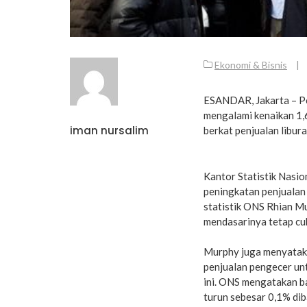
Ekonomi & Bisnis
|
ESANDAR, Jakarta – Pen
mengalami kenaikan 1,6
iman nursalim
berkat penjualan libur
Kantor Statistik Nasi
peningkatan penjualan 
statistik ONS Rhian 
mendasarinya tetap cu
Murphy juga menyataka
penjualan pengecer unt
ini. ONS mengatakan b
turun sebesar 0,1% dib