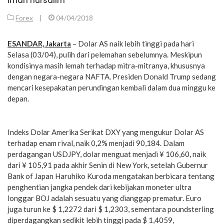
iman nursalim
Forex
|
04/04/2018
ESANDAR, Jakarta
– Dolar AS naik lebih tinggi pada hari
Selasa (03/04), pulih dari pelemahan sebelumnya. Meskipun
kondisinya masih lemah terhadap mitra-mitranya, khususnya
dengan negara-negara NAFTA. Presiden Donald Trump sedang
mencari kesepakatan perundingan kembali dalam dua minggu ke
depan.
Indeks Dolar Amerika Serikat DXY yang mengukur Dolar AS
terhadap enam rival, naik 0,2% menjadi 90,184. Dalam
perdagangan USDJPY, dolar menguat menjadi ¥ 106,60, naik
dari ¥ 105,91 pada akhir Senin di New York, setelah Gubernur
Bank of Japan Haruhiko Kuroda mengatakan berbicara tentang
penghentian jangka pendek dari kebijakan moneter ultra
longgar BOJ adalah sesuatu yang dianggap prematur. Euro
juga turun ke $ 1,2272 dari $ 1,2303, sementara poundsterling
diperdagangkan sedikit lebih tinggi pada $ 1,4059,