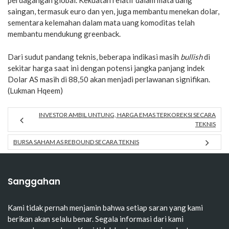
perdagangan global. Kekuatan relatif dalam mata uang
saingan, termasuk euro dan yen, juga membantu menekan dolar,
sementara kelemahan dalam mata uang komoditas telah
membantu mendukung greenback.
Dari sudut pandang teknis, beberapa indikasi masih
bullish
di
sekitar harga saat ini dengan potensi jangka panjang indek
Dolar AS masih di 88,50 akan menjadi perlawanan signifikan.
(Lukman Hqeem)
INVESTOR AMBIL UNTUNG, HARGA EMAS TERKOREKSI SECARA
TEKNIS
BURSA SAHAM AS REBOUND SECARA TEKNIS
Sanggahan
Kami tidak pernah menjamin bahwa setiap saran yang kami
berikan akan selalu benar. Segala informasi dari kami