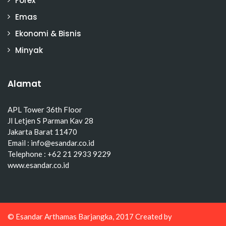
Forex
Emas
Ekonomi & Bisnis
Minyak
Alamat
APL Tower 36th Floor
Jl Letjen S Parman Kav 28
Jakarta Barat 11470
Email : info@esandar.co.id
Telephone : +62 21 2933 9229
www.esandar.co.id
© Esandar Arthamas Barjangka, 2017 Created by