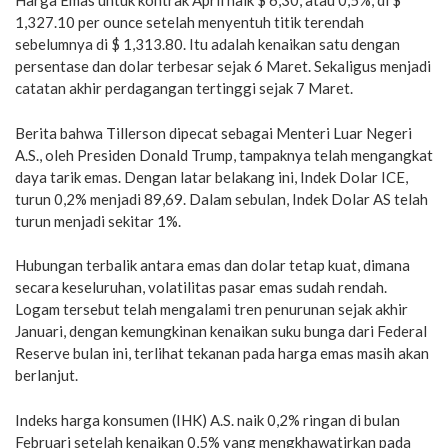
Harga Emas untuk kontrak April naik $ 6,30, atau 0,5%, di $
1,327.10 per ounce setelah menyentuh titik terendah
sebelumnya di $ 1,313.80. Itu adalah kenaikan satu dengan
persentase dan dolar terbesar sejak 6 Maret. Sekaligus menjadi
catatan akhir perdagangan tertinggi sejak 7 Maret.
Berita bahwa Tillerson dipecat sebagai Menteri Luar Negeri
A.S., oleh Presiden Donald Trump, tampaknya telah mengangkat
daya tarik emas. Dengan latar belakang ini, Indek Dolar ICE,
turun 0,2% menjadi 89,69. Dalam sebulan, Indek Dolar AS telah
turun menjadi sekitar 1%.
Hubungan terbalik antara emas dan dolar tetap kuat, dimana
secara keseluruhan, volatilitas pasar emas sudah rendah.
Logam tersebut telah mengalami tren penurunan sejak akhir
Januari, dengan kemungkinan kenaikan suku bunga dari Federal
Reserve bulan ini, terlihat tekanan pada harga emas masih akan
berlanjut.
Indeks harga konsumen (IHK) A.S. naik 0,2% ringan di bulan
Februari setelah kenaikan 0,5% yang mengkhawatirkan pada