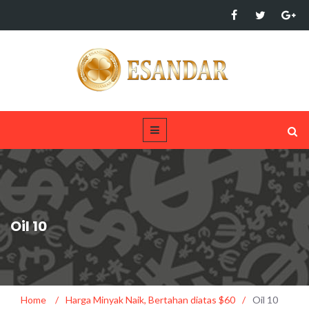
Oil 10
Home
/
Harga Minyak Naik, Bertahan diatas $60
/
Oil 10