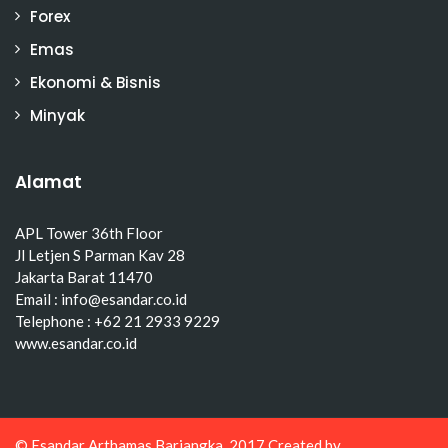
Forex
Emas
Ekonomi & Bisnis
Minyak
Alamat
APL Tower 36th Floor
Jl Letjen S Parman Kav 28
Jakarta Barat 11470
Email : info@esandar.co.id
Telephone : +62 21 2933 9229
www.esandar.co.id
© Esandar Arthamas Barjangka, 2017 Created by