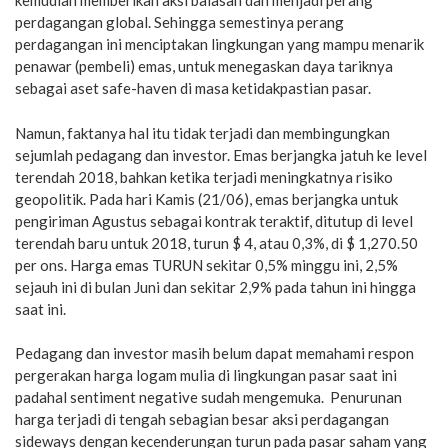
kemudian memberikan aksi balasan dan menjadi perang
perdagangan global. Sehingga semestinya perang
perdagangan ini menciptakan lingkungan yang mampu menarik
penawar (pembeli) emas, untuk menegaskan daya tariknya
sebagai aset safe-haven di masa ketidakpastian pasar.
Namun, faktanya hal itu tidak terjadi dan membingungkan
sejumlah pedagang dan investor. Emas berjangka jatuh ke level
terendah 2018, bahkan ketika terjadi meningkatnya risiko
geopolitik. Pada hari Kamis (21/06), emas berjangka untuk
pengiriman Agustus sebagai kontrak teraktif, ditutup di level
terendah baru untuk 2018, turun $ 4, atau 0,3%, di $ 1,270.50
per ons. Harga emas TURUN sekitar 0,5% minggu ini, 2,5%
sejauh ini di bulan Juni dan sekitar 2,9% pada tahun ini hingga
saat ini.
Pedagang dan investor masih belum dapat memahami respon
pergerakan harga logam mulia di lingkungan pasar saat ini
padahal sentiment negative sudah mengemuka. Penurunan
harga terjadi di tengah sebagian besar aksi perdagangan
sideways dengan kecenderungan turun pada pasar saham yang