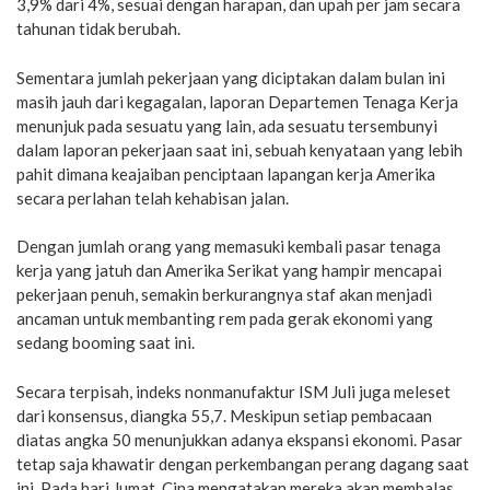
3,9% dari 4%, sesuai dengan harapan, dan upah per jam secara
tahunan tidak berubah.
Sementara jumlah pekerjaan yang diciptakan dalam bulan ini
masih jauh dari kegagalan, laporan Departemen Tenaga Kerja
menunjuk pada sesuatu yang lain, ada sesuatu tersembunyi
dalam laporan pekerjaan saat ini, sebuah kenyataan yang lebih
pahit dimana keajaiban penciptaan lapangan kerja Amerika
secara perlahan telah kehabisan jalan.
Dengan jumlah orang yang memasuki kembali pasar tenaga
kerja yang jatuh dan Amerika Serikat yang hampir mencapai
pekerjaan penuh, semakin berkurangnya staf akan menjadi
ancaman untuk membanting rem pada gerak ekonomi yang
sedang booming saat ini.
Secara terpisah, indeks nonmanufaktur ISM Juli juga meleset
dari konsensus, diangka 55,7. Meskipun setiap pembacaan
diatas angka 50 menunjukkan adanya ekspansi ekonomi. Pasar
tetap saja khawatir dengan perkembangan perang dagang saat
ini. Pada hari Jumat, Cina mengatakan mereka akan membalas