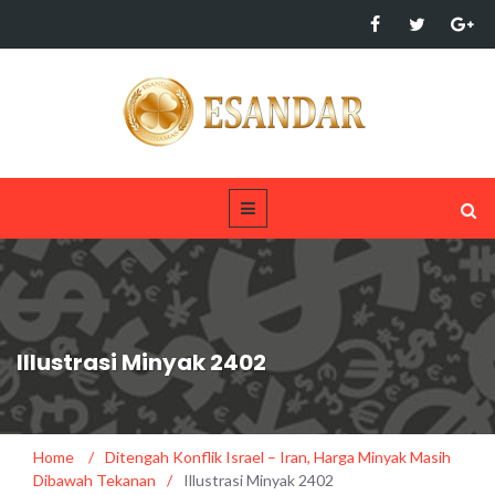
Illustrasi Minyak 2402
Home
/
Ditengah Konflik Israel – Iran, Harga Minyak Masih
Dibawah Tekanan
/
Illustrasi Minyak 2402