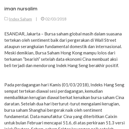
iman nursalim
Index Saham
|
02/03/2018
ESANDAR, Jakarta – Bursa saham global masih dalam suasana
tertekan oleh sentiment baik dari pergerakan di Wall Street
ataupun serangkaian fundamental domestik dan internasional.
Meski demikian, Bursa Saham Hong Kong mampu lolos dari
terkaman “bearish” setelah data ekonomi Cina membuat aksi
beli terjadi dan mendorong Indek Hang Seng berakhir positif.
Pada perdagangan hari Kamis (01/03/2018), Indeks Hang Seng
sempat tertekan diawal sesi perdagangan, kemudian
membalikkan kerugian diawal berkat kenaikan bursa saham Cina
daratan. Setelah dua hari berturut-turut mengalami kerugian,
bursa saham Shanghai bergerak naik oleh sentiment
fundamental. Data manufaktur Cina yang diterbitkan Caixin
untuk bulan Februari mencapai 51.6, di atas perkiraan 51.3 versi
jajak Reuters. Saham-saham Sektor keuangan naik setelah