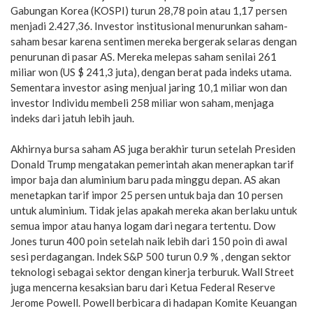
Gabungan Korea (KOSPI) turun 28,78 poin atau 1,17 persen
menjadi 2.427,36. Investor institusional menurunkan saham-
saham besar karena sentimen mereka bergerak selaras dengan
penurunan di pasar AS. Mereka melepas saham senilai 261
miliar won (US $ 241,3 juta), dengan berat pada indeks utama.
Sementara investor asing menjual jaring 10,1 miliar won dan
investor Individu membeli 258 miliar won saham, menjaga
indeks dari jatuh lebih jauh.
Akhirnya bursa saham AS juga berakhir turun setelah Presiden
Donald Trump mengatakan pemerintah akan menerapkan tarif
impor baja dan aluminium baru pada minggu depan. AS akan
menetapkan tarif impor 25 persen untuk baja dan 10 persen
untuk aluminium. Tidak jelas apakah mereka akan berlaku untuk
semua impor atau hanya logam dari negara tertentu. Dow
Jones turun 400 poin setelah naik lebih dari 150 poin di awal
sesi perdagangan. Indek S&P 500 turun 0.9 % , dengan sektor
teknologi sebagai sektor dengan kinerja terburuk. Wall Street
juga mencerna kesaksian baru dari Ketua Federal Reserve
Jerome Powell. Powell berbicara di hadapan Komite Keuangan