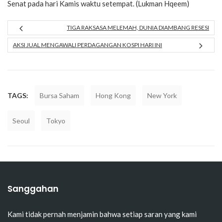
Senat pada hari Kamis waktu setempat. (Lukman Hqeem)
TIGA RAKSASA MELEMAH, DUNIA DIAMBANG RESESI
AKSI JUAL MENGAWALI PERDAGANGAN KOSPI HARI INI
TAGS:
Bursa Saham
Hong Kong
New York
Seoul
Tokyo
Sanggahan
Kami tidak pernah menjamin bahwa setiap saran yang kami