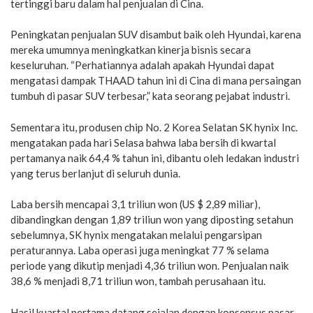
tertinggi baru dalam hal penjualan di Cina.
Peningkatan penjualan SUV disambut baik oleh Hyundai, karena
mereka umumnya meningkatkan kinerja bisnis secara
keseluruhan. “Perhatiannya adalah apakah Hyundai dapat
mengatasi dampak THAAD tahun ini di Cina di mana persaingan
tumbuh di pasar SUV terbesar,” kata seorang pejabat industri.
Sementara itu, produsen chip No. 2 Korea Selatan SK hynix Inc.
mengatakan pada hari Selasa bahwa laba bersih di kwartal
pertamanya naik 64,4 % tahun ini, dibantu oleh ledakan industri
yang terus berlanjut di seluruh dunia.
Laba bersih mencapai 3,1 triliun won (US $ 2,89 miliar),
dibandingkan dengan 1,89 triliun won yang diposting setahun
sebelumnya, SK hynix mengatakan melalui pengarsipan
peraturannya. Laba operasi juga meningkat 77 % selama
periode yang dikutip menjadi 4,36 triliun won. Penjualan naik
38,6 % menjadi 8,71 triliun won, tambah perusahaan itu.
Hasil kuartal pertama datang sejalan dengan konsensus pasar