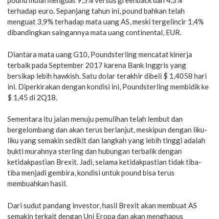
pound mulai menguat 9,5% versus greenback dan 4,3%
terhadap euro. Sepanjang tahun ini, pound bahkan telah
menguat 3,9% terhadap mata uang AS, meski tergelincir 1,4%
dibandingkan saingannya mata uang continental, EUR.
Diantara mata uang G10, Poundsterling mencatat kinerja
terbaik pada September 2017 karena Bank Inggris yang
bersikap lebih hawkish. Satu dolar terakhir dibeli $ 1,4058 hari
ini. Diperkirakan dengan kondisi ini, Poundsterling membidik ke
$ 1,45 di 2Q18.
Sementara itu jalan menuju pemulihan telah lembut dan
bergelombang dan akan terus berlanjut, meskipun dengan liku-
liku yang semakin sedikit dan langkah yang lebih tinggi adalah
bukti murahnya sterling dan hubungan terbalik dengan
ketidakpastian Brexit. Jadi, selama ketidakpastian tidak tiba-
tiba menjadi gembira, kondisi untuk pound bisa terus
membuahkan hasil.
Dari sudut pandang investor, hasil Brexit akan membuat AS
semakin terkait dengan Uni Eropa dan akan menghapus