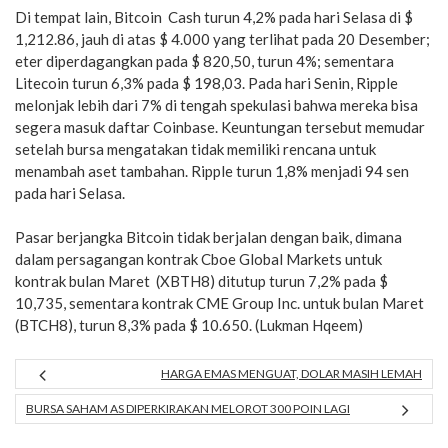
Di tempat lain, Bitcoin Cash turun 4,2% pada hari Selasa di $
1,212.86, jauh di atas $ 4.000 yang terlihat pada 20 Desember;
eter diperdagangkan pada $ 820,50, turun 4%; sementara
Litecoin turun 6,3% pada $ 198,03. Pada hari Senin, Ripple
melonjak lebih dari 7% di tengah spekulasi bahwa mereka bisa
segera masuk daftar Coinbase. Keuntungan tersebut memudar
setelah bursa mengatakan tidak memiliki rencana untuk
menambah aset tambahan. Ripple turun 1,8% menjadi 94 sen
pada hari Selasa.
Pasar berjangka Bitcoin tidak berjalan dengan baik, dimana
dalam persagangan kontrak Cboe Global Markets untuk
kontrak bulan Maret (XBTH8) ditutup turun 7,2% pada $
10,735, sementara kontrak CME Group Inc. untuk bulan Maret
(BTCH8), turun 8,3% pada $ 10.650. (Lukman Hqeem)
HARGA EMAS MENGUAT, DOLAR MASIH LEMAH
BURSA SAHAM AS DIPERKIRAKAN MELOROT 300 POIN LAGI