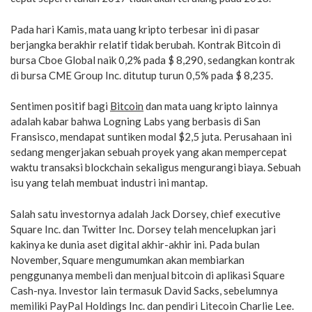
Pada hari Kamis, mata uang kripto terbesar ini di pasar
berjangka berakhir relatif tidak berubah. Kontrak Bitcoin di
bursa Cboe Global naik 0,2% pada $ 8,290, sedangkan kontrak
di bursa CME Group Inc. ditutup turun 0,5% pada $ 8,235.
Sentimen positif bagi
Bitcoin
dan mata uang kripto lainnya
adalah kabar bahwa Logning Labs yang berbasis di San
Fransisco, mendapat suntiken modal $2,5 juta. Perusahaan ini
sedang mengerjakan sebuah proyek yang akan mempercepat
waktu transaksi blockchain sekaligus mengurangi biaya. Sebuah
isu yang telah membuat industri ini mantap.
Salah satu investornya adalah Jack Dorsey, chief executive
Square Inc. dan Twitter Inc. Dorsey telah mencelupkan jari
kakinya ke dunia aset digital akhir-akhir ini. Pada bulan
November, Square mengumumkan akan membiarkan
penggunanya membeli dan menjual bitcoin di aplikasi Square
Cash-nya. Investor lain termasuk David Sacks, sebelumnya
memiliki PayPal Holdings Inc. dan pendiri Litecoin Charlie Lee.