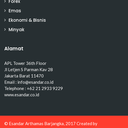
Forex
Emas
Ekonomi & Bisnis
Minyak
Alamat
APL Tower 36th Floor
Jl Letjen S Parman Kav 28
Jakarta Barat 11470
Email : info@esandar.co.id
Telephone : +62 21 2933 9229
www.esandar.co.id
© Esandar Arthamas Barjangka, 2017 Created by