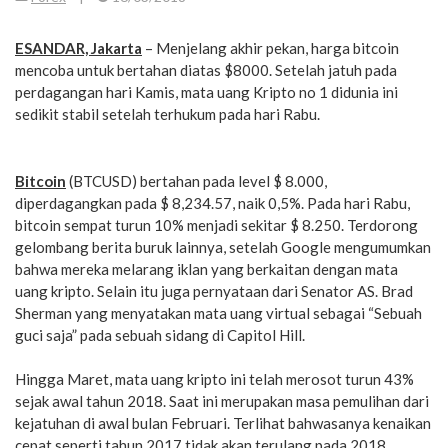
ESANDAR, Jakarta
– Menjelang akhir pekan, harga bitcoin
mencoba untuk bertahan diatas $8000. Setelah jatuh pada
perdagangan hari Kamis, mata uang Kripto no 1 didunia ini
sedikit stabil setelah terhukum pada hari Rabu.
Bitcoin
(BTCUSD) bertahan pada level $ 8.000,
diperdagangkan pada $ 8,234.57, naik 0,5%. Pada hari Rabu,
bitcoin sempat turun 10% menjadi sekitar $ 8.250. Terdorong
gelombang berita buruk lainnya, setelah Google mengumumkan
bahwa mereka melarang iklan yang berkaitan dengan mata
uang kripto. Selain itu juga pernyataan dari Senator AS. Brad
Sherman yang menyatakan mata uang virtual sebagai “Sebuah
guci saja” pada sebuah sidang di Capitol Hill.
Hingga Maret, mata uang kripto ini telah merosot turun 43%
sejak awal tahun 2018. Saat ini merupakan masa pemulihan dari
kejatuhan di awal bulan Februari. Terlihat bahwasanya kenaikan
cepat seperti tahun 2017 tidak akan terulang pada 2018.