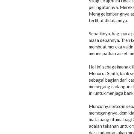
Sikap Draghi ini tidak
peringatannya. Mereka 
Menggelembungnya asse
terlibat didalamnya.
Sebaliknya, bagi para 
masa depannya. Tren k
membuat mereka yakin 
menempatkan asset mere
Hal ini sebagaimana d
Menurut Smith, bank se
sebagai bagian dari ca
memegang cadangan dev
ini untuk menjaga bank 
Munculnya bitcoin seba
memegangnya, demikiam
mata uang utama bagi
adalah tekanan untuk 
dari cadangan akan me