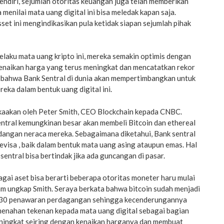
 sendiri, sejumlah otoritas keuangan juga telah memberikan
menilai mata uang digital ini bisa meledak kapan saja.
t ini mengindikasikan pula ketidak siapan sejumlah pihak
pelaku mata uang kripto ini, mereka semakin optimis dengan
enaikan harga yang terus meningkat dan mencatatkan rekor
bahwa Bank Sentral di dunia akan mempertimbangkan untuk
ka dalam bentuk uang digital ini.
ikaakan oleh Peter Smith, CEO Blockchain kepada CNBC.
ntral kemungkinan besar akan membeli Bitcoin dan ethereal
dangan neraca mereka. Sebagaimana diketahui, Bank sentral
isa , baik dalam bentuk mata uang asing ataupun emas. Hal
sentral bisa bertindak jika ada guncangan di pasar.
gai aset bisa berarti beberapa otoritas moneter haru mulai
 ungkap Smith. Seraya berkata bahwa bitcoin sudah menjadi
 30 penawaran perdagangan sehingga kecenderungannya
menahan tekenan kepada mata uang digital sebagai bagian
ningkat seiring dengan kenaikan harganya dan membuat