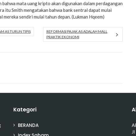
 bahwa mata uang kripto akan digunakan dalam perdagangan
ra itu Smith mengatakan bahwa bank sentral dapat mulai
al mereka sendiri mulai tahun depan. (Lukman Hqeem)
M AS TURUN TIPIS
REFORMASI PAJAK AS ADALAH MALL
PRAKTIK EKONOMI
Kategori
A
BERANDA
g
A
Jl
Index Saham