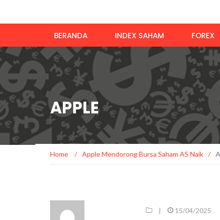
BERANDA
INDEX SAHAM
FOREX
APPLE
Home
/
Apple Mendorong Bursa Saham AS Naik
/
A
|
15/04/2025