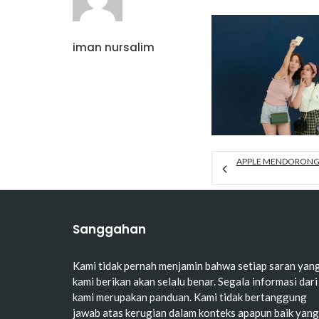
iman nursalim
APPLE MENDORONG 
Sanggahan
Kami tidak pernah menjamin bahwa setiap saran yan
kami berikan akan selalu benar. Segala informasi dari
kami merupakan panduan. Kami tidak bertanggung
jawab atas kerugian dalam konteks apapun baik yang