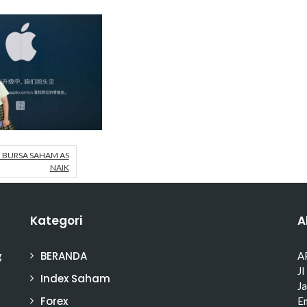
BURSA SAHAM AS
NAIK
Kategori
A
BERANDA
g
A
Jl
Index Saham
J
Forex
Em