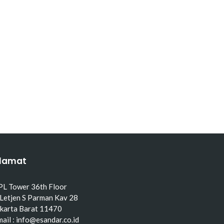
lamat
PL Tower 36th Floor
 Letjen S Parman Kav 28
akarta Barat 11470
ail : info@esandar.co.id